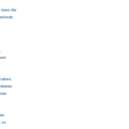
 dass die
behörde
,
isen
 haben,
nbieter
eser
 an
e zu