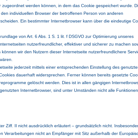
er zugeordnet werden können, in dem das Cookie gespeichert wurde. D
 den individuellen Browser der betroffenen Person von anderen
rscheiden. Ein bestimmter Internetbrowser kann über die eindeutige Co
rundlage von Art. 6 Abs. 1 S. 1 lit. f DSGVO zur Optimierung unseres
ternetseiten nutzerfreundlicher, effektiver und sicherer zu machen so
 können wir den Nutzern dieser Internetseite nutzerfreundlichere Serv
 wären.
tseite jederzeit mittels einer entsprechenden Einstellung des genutzt
Cookies dauerhaft widersprechen. Ferner können bereits gesetzte Coo
reprogramme gelöscht werden. Dies ist in allen gängigen Internetbrow
 genutzten Internetbrowser, sind unter Umständen nicht alle Funktione
er Ziff. II nicht ausdrücklich erläutert – grundsätzlich nicht. Insbesond
lten Verarbeitungen nicht an Empfänger mit Sitz außerhalb der Europäi