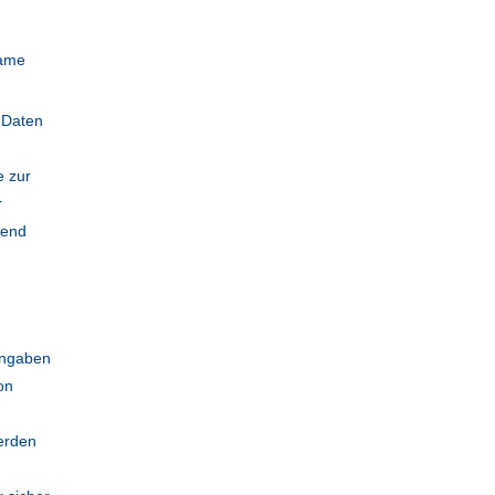
Name
e Daten
e zur
r
ßend
Angaben
on
erden