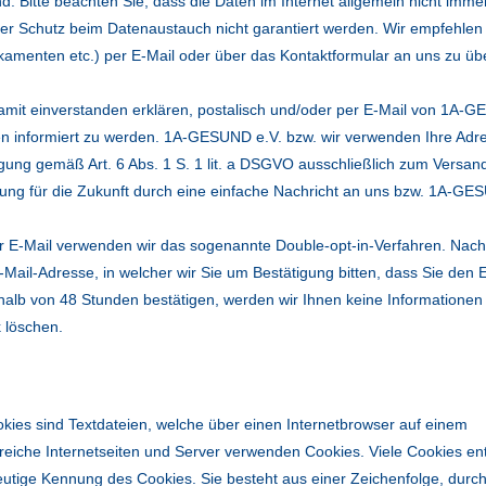
. Bitte beachten Sie, dass die Daten im Internet allgemein nicht immer
er Schutz beim Datenaustauch nicht garantiert werden. Wir empfehlen
menten etc.) per E-Mail oder über das Kontaktformular an uns zu übe
mit einverstanden erklären, postalisch und/oder per E-Mail von 1A-
en informiert zu werden. 1A-GESUND e.V. bzw. wir verwenden Ihre Adr
igung gemäß Art. 6 Abs. 1 S. 1 lit. a DSGVO ausschließlich zum Versan
rkung für die Zukunft durch eine einfache Nachricht an uns bzw. 1A-GE
r E-Mail verwenden wir das sogenannte Double-opt-in-Verfahren. Nach
il-Adresse, in welcher wir Sie um Bestätigung bitten, dass Sie den E
alb von 48 Stunden bestätigen, werden wir Ihnen keine Informationen
 löschen.
kies sind Textdateien, welche über einen Internetbrowser auf einem
eiche Internetseiten und Server verwenden Cookies. Viele Cookies en
eutige Kennung des Cookies. Sie besteht aus einer Zeichenfolge, durc