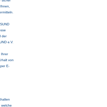
 sicher
 Ihnen,
rmitteln.
GESUND
esse
d der
SUND e.V.
 Ihrer
rhalt von
 per E-
thalten
h welche