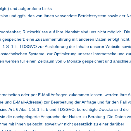
folgte) und aufgerufene Links
ersion und ggfs. das von Ihnen verwendete Betriebssystem sowie der 
uordenbar; Rückschlüsse auf Ihre Identität sind uns nicht möglich. Di
gespeichert; eine Zusammenführung mit anderen Daten erfolgt nicht.
. 1 S. 1 lit. f DSGVO zur Auslieferung der Inhalte unserer Website sowi
onstechnischen Systeme, zur Optimierung unserer Internetseite und zu
aten werden für einen Zeitraum von 6 Monate gespeichert und anschlie
ternetseiten oder per E-Mail Anfragen zukommen lassen, werden Ihre 
 und E-Mail-Adresse) zur Bearbeitung der Anfrage und für den Fall v
nd Art. 6 Abs. 1 S. 1 lit. b und f DSGVO; berechtigte Zwecke sind die
ie die nachgelagerte Ansprache der Nutzer zu Beratung. Die Daten w
me mit Ihnen gelöscht, soweit wir nicht gesetzlich zu einer darüber