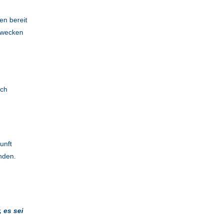
en bereit
Zwecken
rch
unft
nden.
 es sei