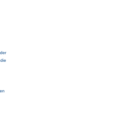
 der
 die
ten