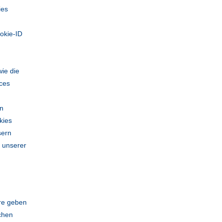
ies
okie-ID
wie die
ices
en
kies
sern
n unserer
ere geben
schen